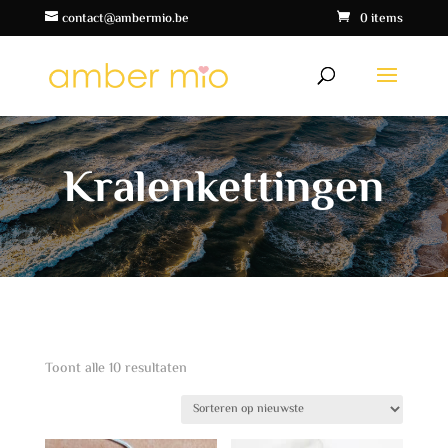
contact@ambermio.be
0 items
Kralenkettingen
Gesorteerd
Toont alle 10 resultaten
op
nieuwste