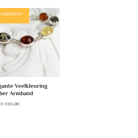
ANBIEDING!
gante Veelkleuring
ber Armband
Oorspronkelijke
Huidige
00
€
65,00
prijs
prijs
was:
is:
€75,00.
€65,00.