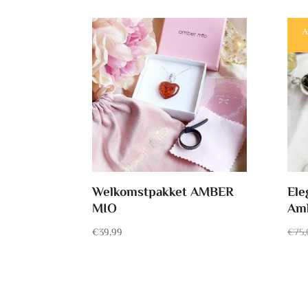
op
nieuwste
A
Welkomstpakket AMBER
Ele
MIO
Am
€
39,99
€
75,