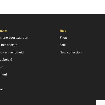
matie
Shop
mene voorwaarden
Shop
 het bedrijf
Sale
acy en veiligheid
New collection
iebeleid
ur
ment
p
act