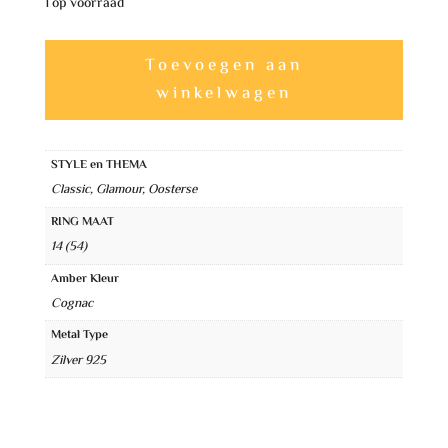
1 op voorraad
Exclusief
A
Toevoegen aan
Unieke
l
winkelwagen
Amber
t
Ring
e
-
STYLE en THEMA
r
One&Only
Classic, Glamour, Oosterse
n
aantal
RING MAAT
a
14 (54)
t
Amber Kleur
i
Cognac
v
Metal Type
e
Zilver 925
: