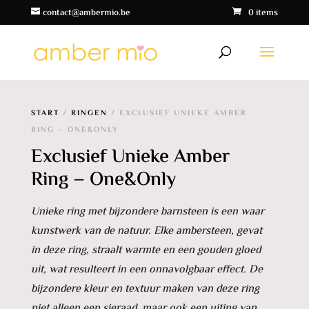
contact@ambermio.be
0 items
START
/
RINGEN
/ EXCLUSIEF UNIEKE AMBER
RING – ONE&ONLY
Exclusief Unieke Amber
Ring – One&Only
Unieke ring met bijzondere barnsteen is een waar
kunstwerk van de natuur. Elke ambersteen, gevat
in deze ring, straalt warmte en een gouden gloed
uit, wat resulteert in een onnavolgbaar effect. De
bijzondere kleur en textuur maken van deze ring
niet alleen een sieraad, maar ook een uiting van