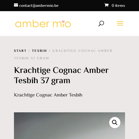
contact@ambermio.be
0 items
START
/
TESBIH
/ KRACHTIGE COGNAC AMBER
TESBIH 37 GRAM
Krachtige Cognac Amber
Tesbih 37 gram
Krachtige Cognac Amber Tesbih