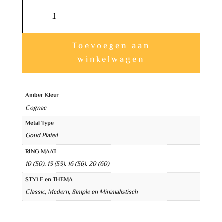
Subtiele
Vergulden
Cognac
Amber
Toevoegen aan
Ring
winkelwagen
aantal
A
l
Amber Kleur
Cognac
t
e
Metal Type
Goud Plated
r
n
RING MAAT
10 (50), 13 (53), 16 (56), 20 (60)
a
STYLE en THEMA
t
Classic, Modern, Simple en Minimalistisch
i
v