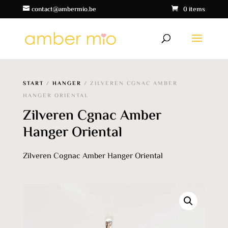
contact@ambermio.be
0 items
START
/
HANGER
/ ZILVEREN CGNAC AMBER
HANGER ORIENTAL
Zilveren Cgnac Amber
Hanger Oriental
Zilveren Cognac Amber Hanger Oriental