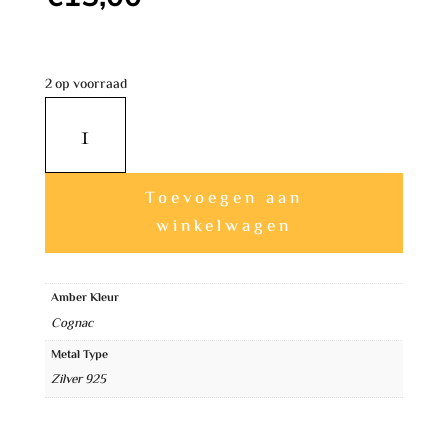
2 op voorraad
Zilveren
Cgnac
Amber
A
Hanger
Toevoegen aan
l
Oriental
winkelwagen
t
aantal
e
Amber Kleur
r
Cognac
n
Metal Type
a
Zilver 925
t
i