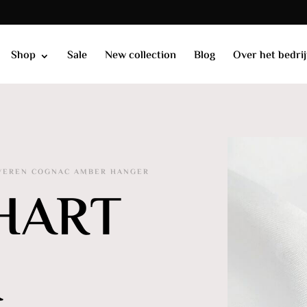
Shop
Sale
New collection
Blog
Over het bedrij
LVEREN COGNAC AMBER HANGER
HART
R