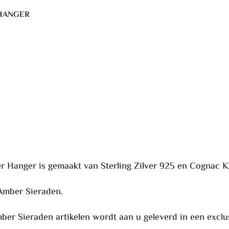
a
 HANGER
t
i
v
e
:
Hanger is gemaakt van Sterling Zilver 925 en Cognac Kl
Amber Sieraden.
ber Sieraden artikelen wordt aan u geleverd in een exclu