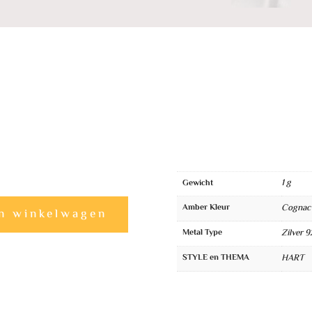
1 g
Gewicht
A
Amber Kleur
Cognac
n winkelwagen
l
Metal Type
Zilver 9
t
e
STYLE en THEMA
HART
r
n