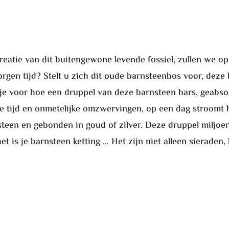
reatie van dit buitengewone levende fossiel, zullen we o
rborgen tijd? Stelt u zich dit oude barnsteenbos voor, de
l je voor hoe een druppel van deze barnsteen hars, geab
 tijd en onmetelijke omzwervingen, op een dag stroomt h
teen en gebonden in goud of zilver. Deze druppel miljoen
het is je barnsteen ketting … Het zijn niet alleen sieraden,