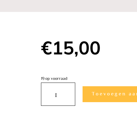
€
15,00
19 op voorraad
AMBER
Toevoegen aa
HART
HANGER
Zilveren
Cognac
Amber