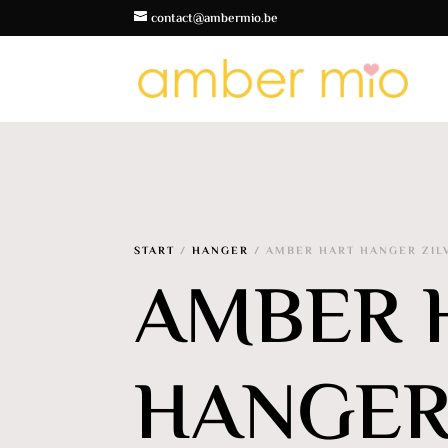
contact@ambermio.be
START
/
HANGER
/ AMBER HART HANGER ZI
AMBER 
HANGE