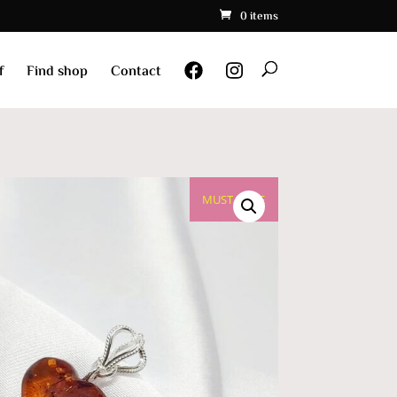
0 items
f
Find shop
Contact
MUST HAVE