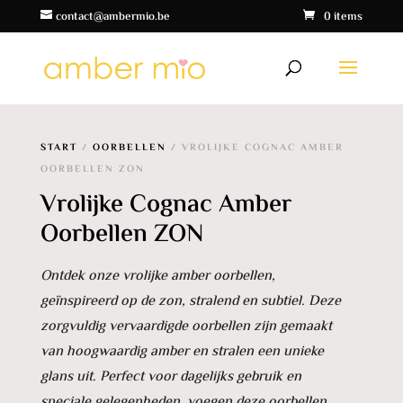
contact@ambermio.be
0 items
START
/
OORBELLEN
/ VROLIJKE COGNAC AMBER
OORBELLEN ZON
Vrolijke Cognac Amber
Oorbellen ZON
Ontdek onze vrolijke amber oorbellen,
geïnspireerd op de zon, stralend en subtiel. Deze
zorgvuldig vervaardigde oorbellen zijn gemaakt
van hoogwaardig amber en stralen een unieke
glans uit. Perfect voor dagelijks gebruik en
speciale gelegenheden, voegen deze oorbellen