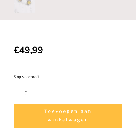
€
49,99
3 op voorraad
Vrolijke
Cognac
Amber
A
Oorbellen
Toevoegen aan
l
ZON
winkelwagen
t
aantal
e