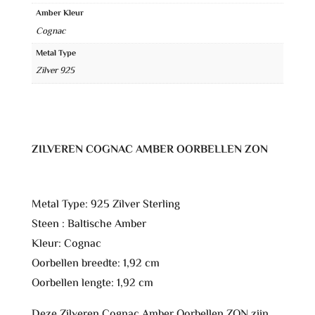
Amber Kleur
r
Cognac
n
Metal Type
a
Zilver 925
t
i
v
e
ZILVEREN COGNAC AMBER OORBELLEN ZON
:
Metal Type: 925 Zilver Sterling
Steen : Baltische Amber
Kleur: Cognac
Oorbellen breedte: 1,92 cm
Oorbellen lengte: 1,92 cm
Deze Zilveren Cognac Amber Oorbellen ZON zijn