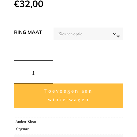
€
32,00
RING MAAT
Zilveren
Cognac
Amber
Ring
Toevoegen aan
Classic
winkelwagen
aantal
A
l
Amber Kleur
Cognac
t