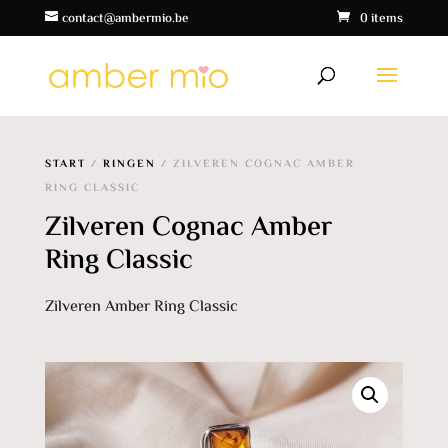
contact@ambermio.be
0 items
START
/
RINGEN
/ ZILVEREN COGNAC AMBER
RING CLASSIC
Zilveren Cognac Amber
Ring Classic
Zilveren Amber Ring Classic