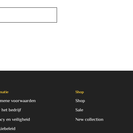
matie
Shop
mene voorwaarden
Shop
 het bedrijf
Sale
acy en veiligheid
New collection
iebeleid