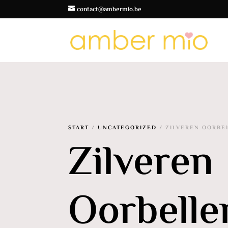
contact@ambermio.be
START
/
UNCATEGORIZED
/ ZILVEREN OORBE
Zilveren
Oorbelle