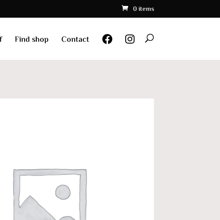
0 items
f
Find shop
Contact