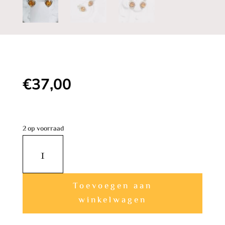
€
37,00
2 op voorraad
Betoverende
Hart
Amber
A
Oorbellen
Toevoegen aan
l
aantal
winkelwagen
t
e