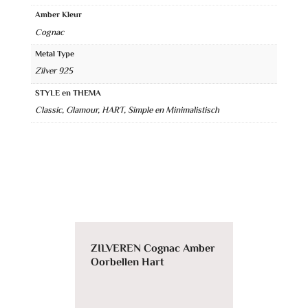
Amber Kleur
r
Cognac
n
Metal Type
a
Zilver 925
t
STYLE en THEMA
i
Classic, Glamour, HART, Simple en Minimalistisch
v
e
:
ZILVEREN Cognac Amber
Oorbellen Hart