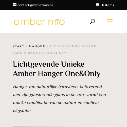
contact@ambermio.be
0 items
START
/
HANGER
/ LICHTGEVENDE UNIEKE
AMBER HANGER ONE&ONLY
Lichtgevende Unieke
Amber Hanger One&Only
Hanger van natuurlijke barnsteen, betoverend
met zijn glinsterende glans in de zon, vormt een
unieke combinatie van de natuur en subtiele
elegantie.