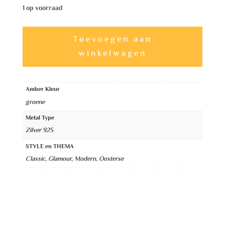
1 op voorraad
Lichtgevende
A
Toevoegen aan
Unieke
l
winkelwagen
Amber
t
Hanger
e
One&Only
Amber Kleur
r
aantal
groene
n
Metal Type
a
Zilver 925
t
STYLE en THEMA
i
Classic, Glamour, Modern, Oosterse
v
e
: