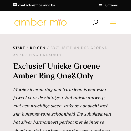
contact@ambermio.be
0 items
START
/
RINGEN
/ EXCLUSIEF UNIEKE GROENE
AMBER RING ONE&ONLY
Exclusief Unieke Groene
Amber Ring One&Only
Mooie zilveren ring met barnsteen is een waar
juweel voor de zintuigen. Het unieke ontwerp,
met een prachtige steen, trekt de aandacht met
zijn buitengewone schoonheid. De subtiliteit van
het zilver harmonieert perfect met de intense
gloed van de barnsteen, waardoor een unieke en