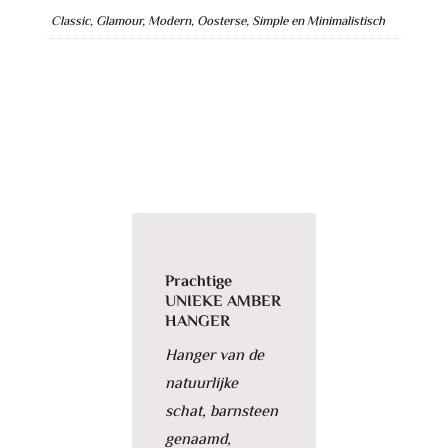
i
Classic, Glamour, Modern, Oosterse, Simple en Minimalistisch
v
e
:
Prachtige
UNIEKE AMBER
HANGER
Hanger van de
natuurlijke
schat, barnsteen
genaamd,