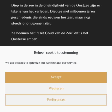
Diep in de zee in de oneindigheid van de Oostzee zijn er
tekens van het verleden. Dieptes met miljoenen jaren
geschiedenis die sinds eeuwen bestaan, maar nog
steeds onontgonnen zijn.
Ze noemen het: “Het Goud van de Zee” dit is het
Oosterse amber.
Ontdek NU samen met AMBER MIO Online Winkel
Beheer cookie toestemming
Amber Juwlen, ontdek de tijdloze charme van amber
sieraden.
We use cookies to optimize our website and our service.
Informatie
Accept
Algemene voorwaarden
Weigeren
Over het bedrijf
Privacy en veiligheid
Preferences
Cookiebeleid