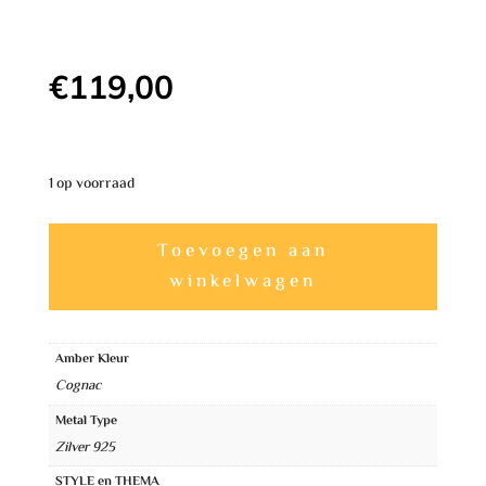
€
119,00
1 op voorraad
Prachtige
A
Toevoegen aan
Unieke
l
winkelwagen
Amber
t
Hanger
e
aantal
Amber Kleur
r
Cognac
n
Metal Type
a
Zilver 925
t
STYLE en THEMA