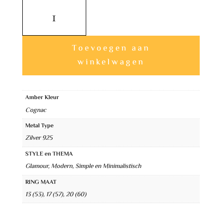
Sierlijke
Zilveren
Cognac
Amber
Toevoegen aan
Ring
winkelwagen
aantal
A
l
Amber Kleur
Cognac
t
e
Metal Type
Zilver 925
r
n
STYLE en THEMA
Glamour, Modern, Simple en Minimalistisch
a
RING MAAT
t
13 (53), 17 (57), 20 (60)
i
v