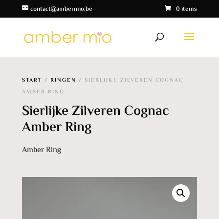
contact@ambermio.be
0 items
START
/
RINGEN
/ SIERLIJKE ZILVEREN COGNAC
AMBER RING
Sierlijke Zilveren Cognac
Amber Ring
Amber Ring