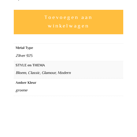
Stralende
A
Toevoegen aan
Groene
l
winkelwagen
Amber
t
Halsketting
e
met
Metal Type
r
Bloemen
Zilver 925
n
aantal
STYLE en THEMA
a
Bloem, Classic, Glamour, Modern
t
Amber Kleur
i
groene
v
e
: