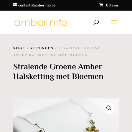
contact@ambermio.be
0 items
START
/
KETTINGEN
/ STRALENDE GROENE
AMBER HALSKETTING MET BLOEMEN
Stralende Groene Amber
Halsketting met Bloemen