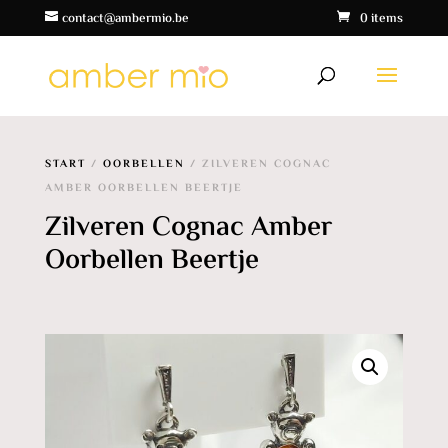
contact@ambermio.be
0 items
START
/
OORBELLEN
/ ZILVEREN COGNAC
AMBER OORBELLEN BEERTJE
Zilveren Cognac Amber
Oorbellen Beertje