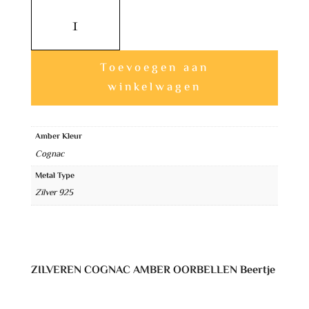
Zilveren
Cognac
Amber
A
Oorbellen
Toevoegen aan
l
Beertje
winkelwagen
t
aantal
e
Amber Kleur
r
Cognac
n
Metal Type
a
Zilver 925
t
i
v
e
ZILVEREN COGNAC AMBER OORBELLEN Beertje
: