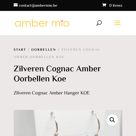
contact@ambermio.be
0 items
START
/
OORBELLEN
/ ZILVEREN COGNAC
AMBER OORBELLEN KOE
Zilveren Cognac Amber
Oorbellen Koe
Zilveren Cognac Amber Hanger KOE