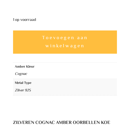
1 op voorraad
Zilveren
A
Toevoegen aan
Cognac
l
winkelwagen
Amber
t
Oorbellen
e
Koe
Amber Kleur
r
aantal
Cognac
n
Metal Type
a
Zilver 925
t
i
v
e
ZILVEREN COGNAC AMBER OORBELLEN KOE
: