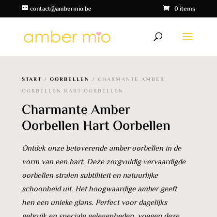
contact@ambermio.be
0 items
START
/
OORBELLEN
/ CHARMANTE AMBER
OORBELLEN HART OORBELLEN
Charmante Amber
Oorbellen Hart Oorbellen
Ontdek onze betoverende amber oorbellen in de
vorm van een hart. Deze zorgvuldig vervaardigde
oorbellen stralen subtiliteit en natuurlijke
schoonheid uit. Het hoogwaardige amber geeft
hen een unieke glans. Perfect voor dagelijks
gebruik en speciale gelegenheden, voegen deze