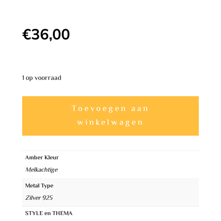
€
36,00
1 op voorraad
Charmante
A
Toevoegen aan
Amber
l
winkelwagen
Oorbellen
t
Hart
e
Oorbellen
Amber Kleur
r
aantal
Melkachtige
n
Metal Type
a
Zilver 925
t
STYLE en THEMA
i